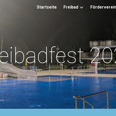
Startseite
Freibad
Förderverei
ip to main content
Skip to navigat
eibadfest 2