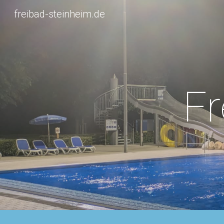
freibad-steinheim.de
Sk
Fr