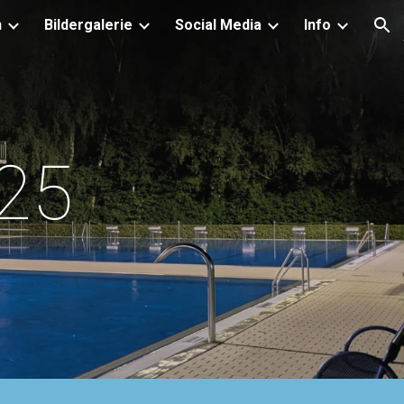
n
Bildergalerie
Social Media
Info
ion
025